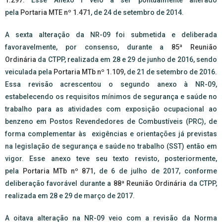
1.297
. Esse Anexo I veio a ser pontualmente alterado
pela
Portaria MTE nº 1.471
, de 24 de setembro de 2014.
A sexta alteração da NR-09 foi submetida e deliberada
favoravelmente, por consenso, durante a
85ª Reunião
Ordinária
da CTPP, realizada em 28 e 29 de junho de 2016, sendo
veiculada pela
Portaria MTb nº 1.109
, de 21 de setembro de 2016.
Essa revisão acrescentou o segundo anexo à NR-09,
estabelecendo os requisitos mínimos de segurança e saúde no
trabalho para as atividades com exposição ocupacional ao
benzeno em Postos Revendedores de Combustíveis (PRC), de
forma complementar às exigências e orientações já previstas
na legislação de segurança e saúde no trabalho (SST) então em
vigor. Esse anexo teve seu texto revisto, posteriormente,
pela
Portaria MTb nº 871
, de 6 de julho de 2017, conforme
deliberação favorável durante a
88ª Reunião Ordinária
da CTPP,
realizada em 28 e 29 de março de 2017.
A oitava alteração na NR-09 veio com a revisão da Norma