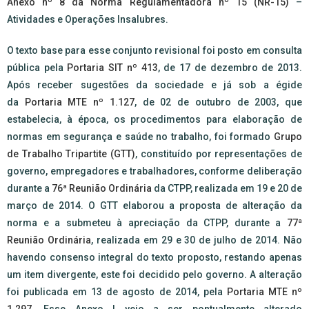
Anexo nº 8 da Norma Regulamentadora nº 15 (NR-15)
–
Atividades e Operações Insalubres.
O texto base para esse conjunto revisional foi posto em consulta
pública pela
Portaria SIT nº 413
, de 17 de dezembro de 2013.
Após receber sugestões da sociedade e já sob a égide
da
Portaria MTE nº 1.127
, de 02 de outubro de 2003, que
estabelecia, à época, os procedimentos para elaboração de
normas em segurança e saúde no trabalho, foi formado
Grupo
de Trabalho Tripartite (GTT)
, constituído por representações de
governo, empregadores e trabalhadores, conforme deliberação
durante a
76ª Reunião Ordinária
da CTPP, realizada em 19 e 20 de
março de 2014. O GTT elaborou a proposta de alteração da
norma e a submeteu à apreciação da CTPP, durante a
77ª
Reunião Ordinária
, realizada em 29 e 30 de julho de 2014. Não
havendo consenso integral do texto proposto, restando apenas
um item divergente, este foi decidido pelo governo. A alteração
foi publicada em 13 de agosto de 2014, pela
Portaria MTE nº