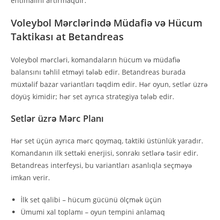
ehtimalını artırmaqdır.
Voleybol Mərclərində Müdafiə və Hücum
Taktikası at Betandreas
Voleybol mərcləri, komandaların hücum və müdafiə
balansını təhlil etməyi tələb edir. Betandreas burada
müxtəlif bazar variantları təqdim edir. Hər oyun, setlər üzrə
döyüş kimidir; hər set ayrıca strategiya tələb edir.
Setlər üzrə Mərc Planı
Hər set üçün ayrıca mərc qoymaq, taktiki üstünlük yaradır.
Komandanın ilk settəki enerjisi, sonrakı setlərə təsir edir.
Betandreas interfeysi, bu variantları asanlıqla seçməyə
imkan verir.
İlk set qalibi – hücum gücünü ölçmək üçün
Ümumi xal toplamı – oyun tempini anlamaq