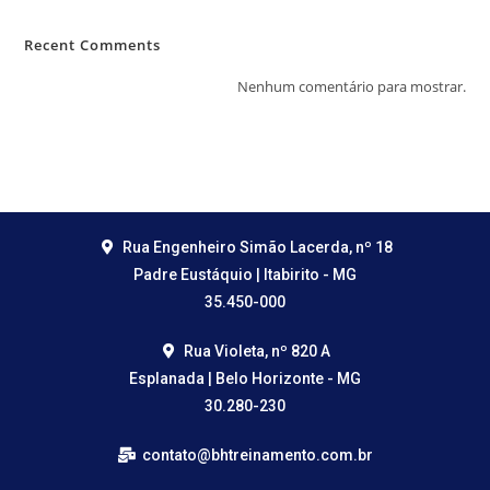
Recent Comments
Nenhum comentário para mostrar.
Rua Engenheiro Simão Lacerda, nº 18
Padre Eustáquio | Itabirito - MG
35.450-000
Rua Violeta, nº 820 A
Esplanada | Belo Horizonte - MG
30.280-230
contato@bhtreinamento.com.br