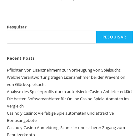
Pesquisar
PESQUISAR
Recent Posts
Pflichten von Lizenznehmern zur Vorbeugung von Spielsucht:
Welche Verantwortung tragen Lizenznehmer bei der Prävention
von Glücksspielsucht
Analyse des Spielerprofils durch autorisierte Casino-Anbieter erklärt
Die besten Softwareanbieter für Online Casino Spielautomaten im
Vergleich
Casinoly Casino: Vielfältige Spielautomaten und attraktive
Bonusangebote
Casinoly Casino Anmeldung: Schneller und sicherer Zugang zum
Benutzerkonto