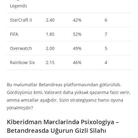
Legends
StarCraft II
2.40
42%
6
FIFA
1.85
52%
7
Overwatch
2.00
49%
5
Rainbow Six
2.15
46%
4
Bu məlumatlar Betandreas platformasından götürülüb.
Gördüyünüz kimi, Valorant daha yüksək qazanma faizi verir,
amma əmsallar aşağıdır. Sizin strategiyanız hansı oyuna
yönəlmişdir?
Kiberidman Mərclərində Psixologiya –
Betandreasda Uğurun Gizli Silahı