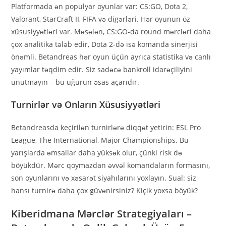
Platformada ən populyar oyunlar var: CS:GO, Dota 2,
Valorant, StarCraft II, FIFA və digərləri. Hər oyunun öz
xüsusiyyətləri var. Məsələn, CS:GO-da round mərcləri daha
çox analitika tələb edir, Dota 2-də isə komanda sinerjisi
önəmli. Betandreas hər oyun üçün ayrıca statistika və canlı
yayımlar təqdim edir. Siz sadəcə bankroll idarəçiliyini
unutmayın – bu uğurun əsas açarıdır.
Turnirlər və Onların Xüsusiyyətləri
Betandreasda keçirilən turnirlərə diqqət yetirin: ESL Pro
League, The International, Major Championships. Bu
yarışlarda əmsallar daha yüksək olur, çünki risk də
böyükdür. Mərc qoymazdan əvvəl komandaların formasını,
son oyunlarını və xəsarət siyahılarını yoxlayın. Sual: siz
hansı turnirə daha çox güvənirsiniz? Kiçik yoxsa böyük?
Kiberidmana Mərclər Strategiyaları –