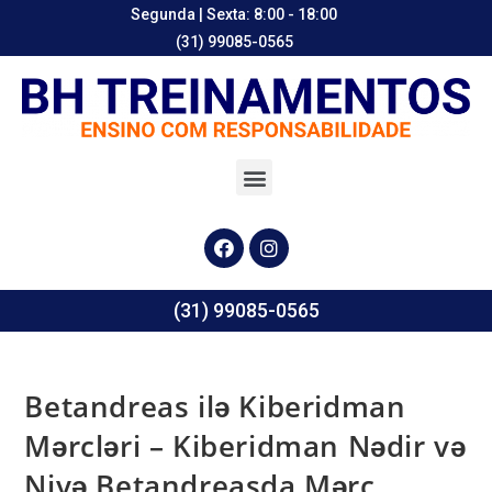
Segunda | Sexta: 8:00 - 18:00
(31) 99085-0565
(31) 99085-0565
Betandreas ilə Kiberidman
Mərcləri – Kiberidman Nədir və
Niyə Betandreasda Mərc